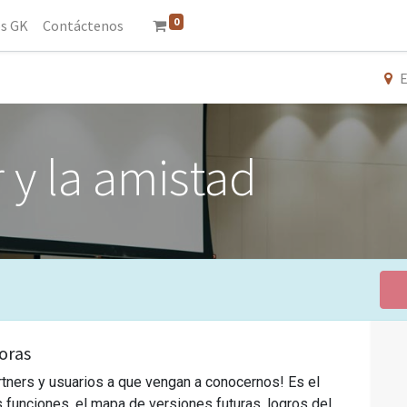
0
s GK
Contáctenos
E
 y la amistad
oras
rtners y usuarios a que vengan a conocernos! Es el
s funciones, el mapa de versiones futuras, logros del