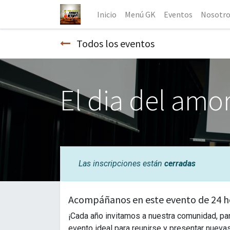
Inicio
Menú GK
Eventos
Nosotro
Todos los eventos
El dia del amor
Las inscripciones están
cerradas
Acompáñanos en este evento de 24 h
¡Cada año invitamos a nuestra comunidad, pa
evento ideal para reunirse y presentar nueva